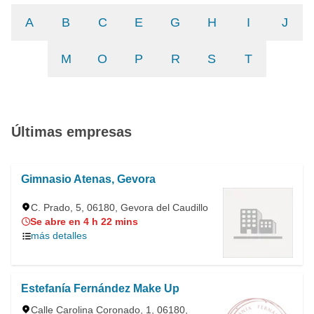
A
B
C
E
G
H
I
J
M
O
P
R
S
T
Últimas empresas
Gimnasio Atenas, Gevora
C. Prado, 5, 06180, Gevora del Caudillo
Se abre en 4 h 22 mins
más detalles
Estefanía Fernández Make Up
Calle Carolina Coronado, 1, 06180,