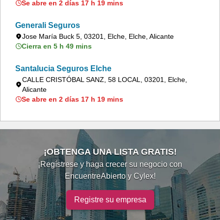
Se abre en 2 días 17 h 19 mins
Generali Seguros
Jose María Buck 5, 03201, Elche, Elche, Alicante
Cierra en 5 h 49 mins
Santalucia Seguros Elche
CALLE CRISTÓBAL SANZ, 58 LOCAL, 03201, Elche,
Alicante
Se abre en 2 días 17 h 19 mins
¡OBTENGA UNA LISTA GRATIS!
¡Regístrese y haga crecer su negocio con
EncuentreAbierto y Cylex!
Registre su empresa