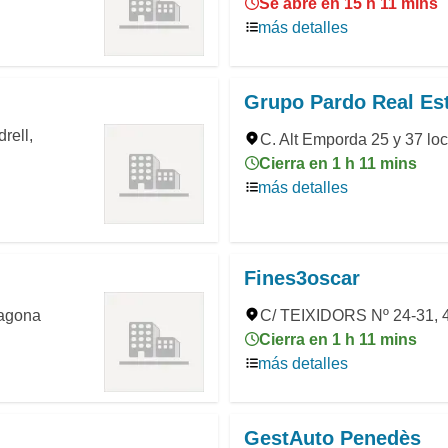
Se abre en 15 h 11 mins
más detalles
Grupo Pardo Real Es
rell,
C. Alt Emporda 25 y 37 loc
Cierra en 1 h 11 mins
más detalles
Fines3oscar
ragona
C/ TEIXIDORS Nº 24-31, 4
Cierra en 1 h 11 mins
más detalles
GestAuto Penedès