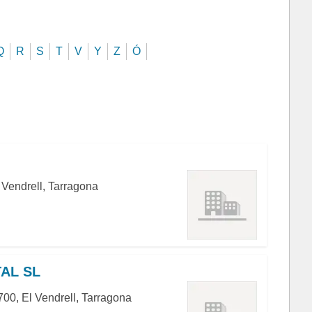
Q
R
S
T
V
Y
Z
Ó
l Vendrell, Tarragona
TAL SL
700, El Vendrell, Tarragona