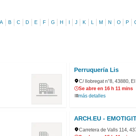
A
B
C
D
E
F
G
H
I
J
K
L
M
N
O
P
Perruquería Lis
C/ llobregat n°8, 43880, E
Se abre en 16 h 11 mins
más detalles
ARCH.EU - EMOTIGI
Carretera de Valls 114, 43