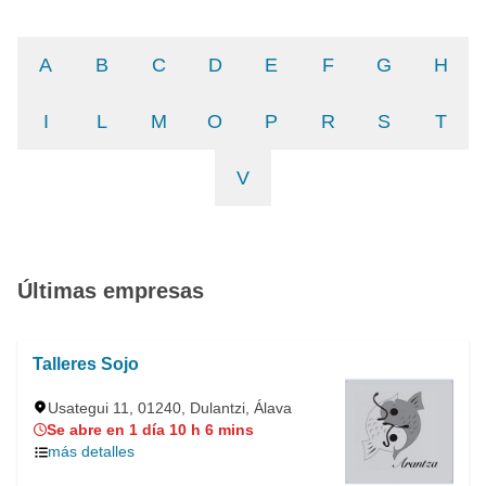
A
B
C
D
E
F
G
H
I
L
M
O
P
R
S
T
V
Últimas empresas
Talleres Sojo
Usategui 11, 01240, Dulantzi, Álava
Se abre en 1 día 10 h 6 mins
más detalles