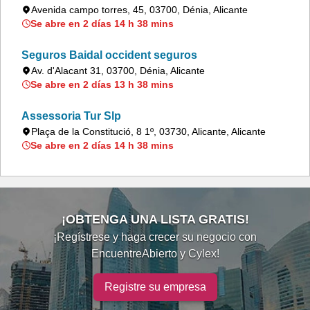
Avenida campo torres, 45, 03700, Dénia, Alicante
Se abre en 2 días 14 h 38 mins
Seguros Baidal occident seguros
Av. d'Alacant 31, 03700, Dénia, Alicante
Se abre en 2 días 13 h 38 mins
Assessoria Tur Slp
Plaça de la Constitució, 8 1º, 03730, Alicante, Alicante
Se abre en 2 días 14 h 38 mins
¡OBTENGA UNA LISTA GRATIS!
¡Regístrese y haga crecer su negocio con
EncuentreAbierto y Cylex!
Registre su empresa