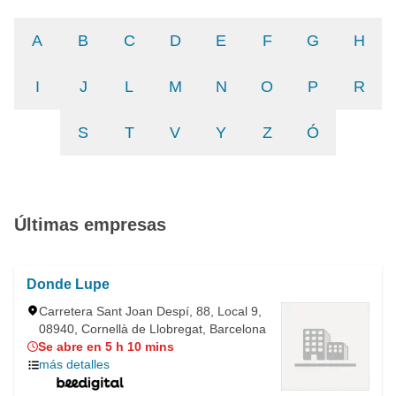
A
B
C
D
E
F
G
H
I
J
L
M
N
O
P
R
S
T
V
Y
Z
Ó
Últimas empresas
Donde Lupe
Carretera Sant Joan Despí, 88, Local 9,
08940, Cornellà de Llobregat, Barcelona
Se abre en 5 h 10 mins
más detalles