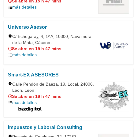
Se abre en 15 h 47 mins
más detalles
Universo Asesor
C/ Echegaray, 4, 1º A, 10300, Navalmoral
de la Mata, Cáceres
Se abre en 15 h 47 mins
más detalles
Smart-EX ASESORES
Calle Pendón de Baeza, 19, Local, 24006,
León, León
Se abre en 16 h 47 mins
más detalles
Impuestos y Laboral Consulting
Passeig de Catalunya, 32, 17257,