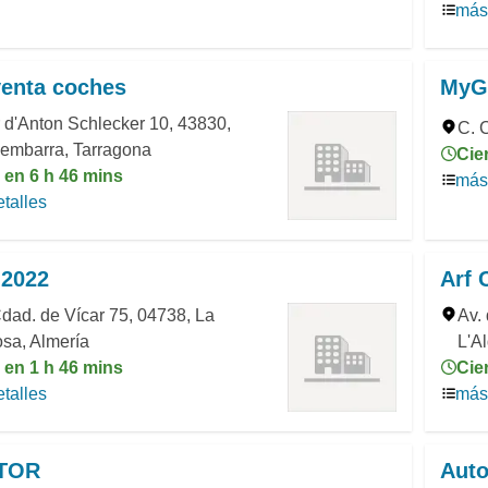
más 
venta coches
MyG
 d'Anton Schlecker 10, 43830,
C. 
dembarra, Tarragona
Cie
 en 6 h 46 mins
más 
talles
 2022
Arf 
Cdad. de Vícar 75, 04738, La
Av.
sa, Almería
L'A
 en 1 h 46 mins
Cie
talles
más 
TOR
Auto