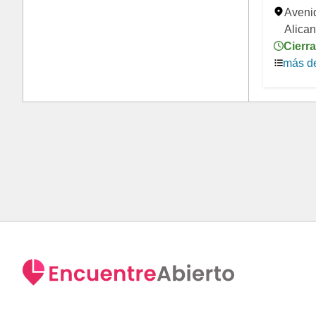
Aveni
Alican
Cierra
más de