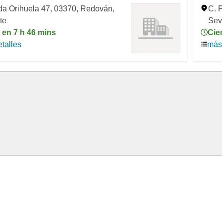
da Orihuela 47, 03370, Redován,
C. P
te
Sevi
 en 7 h 46 mins
Cie
talles
más 