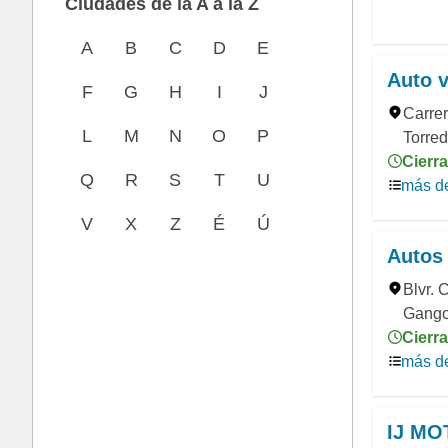
Ciudades de la A a la Z
A
B
C
D
E
Auto 
F
G
H
I
J
Carrer
L
M
N
O
P
Torre
Cierra
Q
R
S
T
U
más de
V
X
Z
É
Ú
Autos
Blvr. 
Gango
Cierra
más de
IJ MO