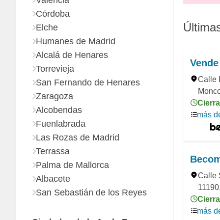
Valencia
Córdoba
Última
Elche
Humanes de Madrid
Alcalá de Henares
Vende 
Torrevieja
Calle 
San Fernando de Henares
Monco
Zaragoza
Cierra
Alcobendas
más de
Fuenlabrada
Las Rozas de Madrid
Terrassa
Becom
Palma de Mallorca
Calle 
Albacete
11190
San Sebastián de los Reyes
Cierra
más de