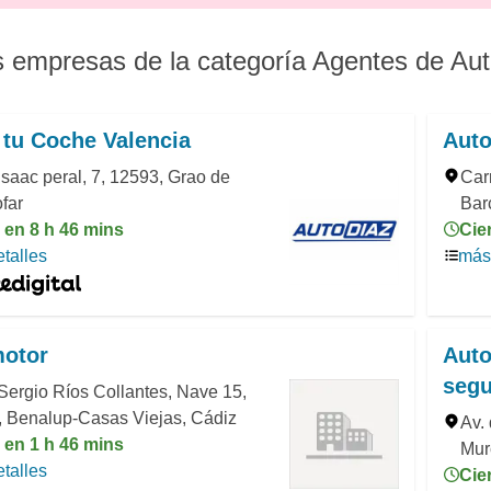
s empresas de la categoría Agentes de Au
tu Coche Valencia
Auto
Isaac peral, 7, 12593, Grao de
Car
far
Bar
 en 8 h 46 mins
Cie
talles
más 
otor
Auto
seg
Sergio Ríos Collantes, Nave 15,
, Benalup-Casas Viejas, Cádiz
Av.
 en 1 h 46 mins
Mur
talles
Cie