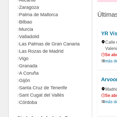
Alicante
Zaragoza
Última
Palma de Mallorca
Bilbao
Murcia
YR Vis
Valladolid
Calle 
Las Palmas de Gran Canaria
Valenc
Las Rozas de Madrid
Se abr
Vigo
más de
Granada
A Coruña
Arvoor
Gijón
Santa Cruz de Tenerife
Madri
Sant Cugat del Vallès
Se abr
más de
Córdoba