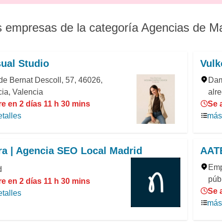
s empresas de la categoría Agencias de M
ual Studio
Vulk
de Bernat Descoll, 57, 46026,
Dam
ia, Valencia
alr
e en 2 días 11 h 30 mins
Se 
talles
más 
a | Agencia SEO Local Madrid
AAT
Emp
d
públ
e en 2 días 11 h 30 mins
Se 
talles
más 