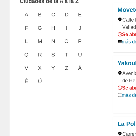
Ciudades de la A a la Z
Movet
A
B
C
D
E
Calle 
Vallad
F
G
H
I
J
Se abr
L
M
N
O
P
más de
Q
R
S
T
U
Yakoub
V
X
Y
Z
Á
Avenid
de He
É
Ú
Se ab
más de
La Po
Carrer