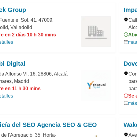
ek Group
Imp
Fuente el Sol, 41, 47009,
Cal
olid, Valladolid
Alc
e en 2 días 10 h 30 mins
Abi
talles
más 
i Digital
Dove
a Alfonso VI, 16, 28806, Alcalá
Con
nares, Madrid
par
re en 11 h 30 mins
par
talles
Se 
más 
licía del SEO Agencia SEO & GEO
Wake
 de l'Agregació, 35, Horta-
Aven