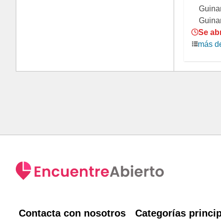
Guinar
Guina
Se abr
más de
Contacta con nosotros
Categorías princi