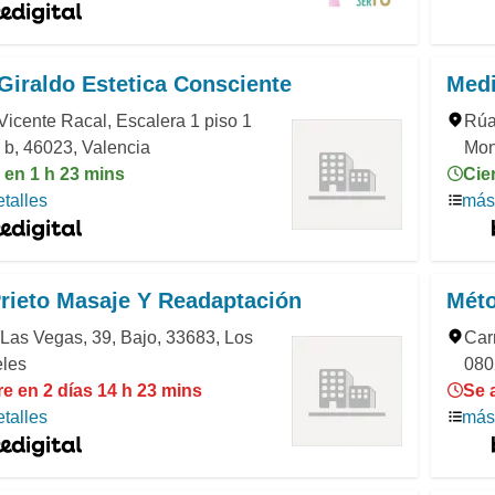
Giraldo Estetica Consciente
Medi
Vicente Racal, Escalera 1 piso 1
Rúa
 b, 46023, Valencia
Mon
 en 1 h 23 mins
Cie
talles
más 
rieto Masaje Y Readaptación
Mét
Las Vegas, 39, Bajo, 33683, Los
Carr
eles
080
e en 2 días 14 h 23 mins
Se 
talles
más 