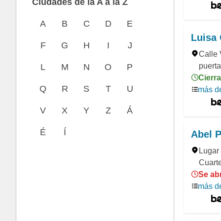
Ciudades de la A a la Z
A
B
C
D
E
Luisa 
F
G
H
I
J
Calle 
puerta
L
M
N
O
P
Cierra
Q
R
S
T
U
más de
V
X
Y
Z
Á
É
Í
Abel P
Lugar 
Cuart
Se abr
más de