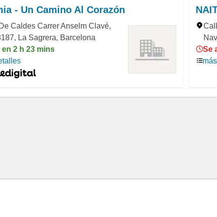
mia - Un Camino Al Corazón
NAIT
De Caldes Carrer Anselm Clavé,
Cal
8187, La Sagrera, Barcelona
Nav
 en 2 h 23 mins
Se 
talles
más 