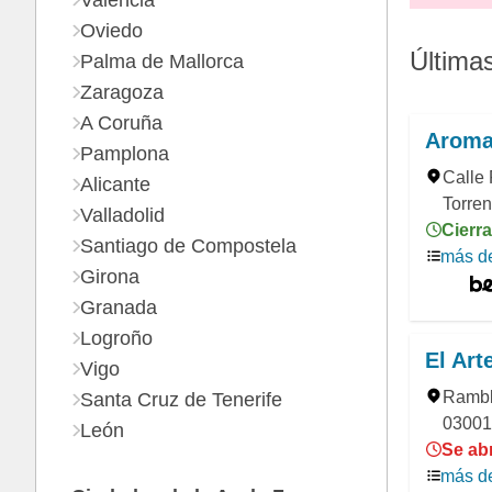
Valencia
Oviedo
Última
Palma de Mallorca
Zaragoza
A Coruña
Aroma
Pamplona
Calle 
Alicante
Torren
Valladolid
Cierra
Santiago de Compostela
más de
Girona
Granada
Logroño
El Art
Vigo
Rambl
Santa Cruz de Tenerife
03001,
León
Se abr
más de