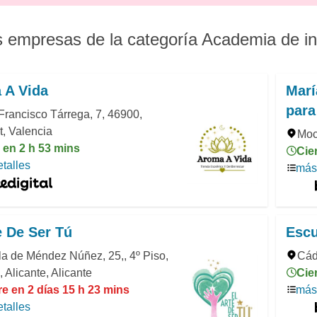
s empresas de la categoría Academia de i
 A Vida
Marí
para
Francisco Tárrega, 7, 46900,
t, Valencia
Moc
 en 2 h 53 mins
Cie
talles
más 
e De Ser Tú
Escu
a de Méndez Núñez, 25,, 4º Piso,
Cád
 Alicante, Alicante
Cie
e en 2 días 15 h 23 mins
más 
talles