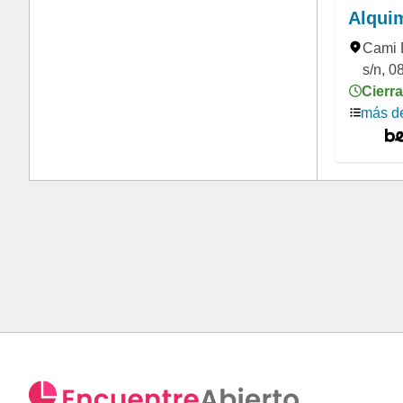
Alqui
Cami 
s/n, 0
Cierra
más de