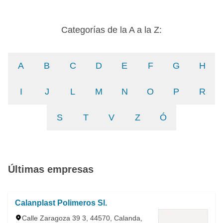
Categorías de la A a la Z:
A
B
C
D
E
F
G
H
I
J
L
M
N
O
P
R
S
T
V
Z
Ó
Últimas empresas
Calanplast Polimeros Sl.
Calle Zaragoza 39 3, 44570, Calanda,