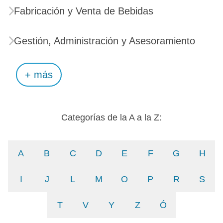
Fabricación y Venta de Bebidas
Gestión, Administración y Asesoramiento
+ más
Categorías de la A a la Z:
A
B
C
D
E
F
G
H
I
J
L
M
O
P
R
S
T
V
Y
Z
Ó