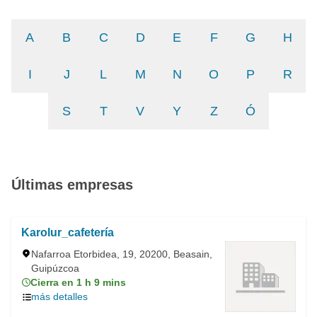
A
B
C
D
E
F
G
H
I
J
L
M
N
O
P
R
S
T
V
Y
Z
Ó
Últimas empresas
Karolur_cafetería
Nafarroa Etorbidea, 19, 20200, Beasain,
Guipúzcoa
Cierra en 1 h 9 mins
más detalles