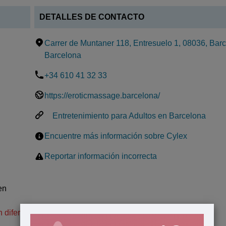
DETALLES DE CONTACTO
Carrer de Muntaner 118, Entresuelo 1, 08036, Bar
Barcelona
+34 610 41 32 33
https://eroticmassage.barcelona/
Entretenimiento para Adultos en Barcelona
Encuentre más información sobre Cylex
Reportar información incorrecta
en
diferir