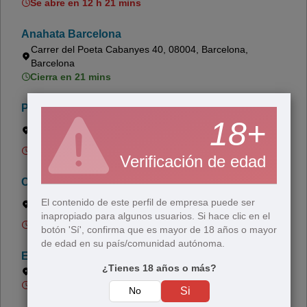
Se abre en 12 h 21 mins
Anahata Barcelona
Carrer del Poeta Cabanyes 40, 08004, Barcelona,
Barcelona
Cierra en 21 mins
POMPON
18+
C/ Poeta Cabanyes12, 08004, Barcelona, Sants-Montjuïc,
Barcelona
Se abre en 12 h 21 mins
Verificación de edad
Cottage
Carrer del Parlament 10, 08015, Barcelona, Eixample,
El contenido de este perfil de empresa puede ser
Barcelona
inapropiado para algunos usuarios. Si hace clic en el
Se abre en 12 h 21 mins
botón 'Sí', confirma que es mayor de 18 años o mayor
de edad en su país/comunidad autónoma.
El Kiosk de Tundra
¿Tienes 18 años o más?
Avinguda Paral·lel, 103, 08004, Barcelona, Barcelona
Se abre en 12 h 51 mins
No
Si