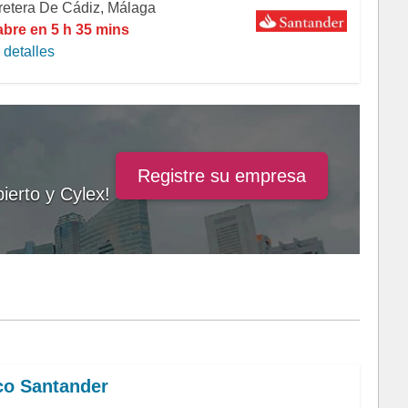
retera De Cádiz, Málaga
abre en 5 h 35 mins
detalles
Registre su empresa
ierto y Cylex!
o Santander