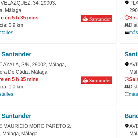
VELAZQUEZ, 34, 29003,
PL
a, Málaga
290
re en 5 h 35 mins
Se 
cia: 0.9 km
Dist
talles
más 
 Santander
Sant
 AYALA, S/N, 29002, Málaga,
AVE
tera De Cádiz, Málaga
Mál
re en 5 h 35 mins
Se 
cia: 1.0 km
Dist
talles
más 
 Santander
Banc
E MAURICIO MORO PARETO 2,
AVD
, Málaga, Málaga
Mál