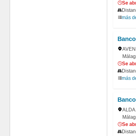
Se ab
Distan
más de
Banco
AVENI
Málaga
Se abr
Distan
más de
Banco
ALDA.
Málag
Se abr
Distan