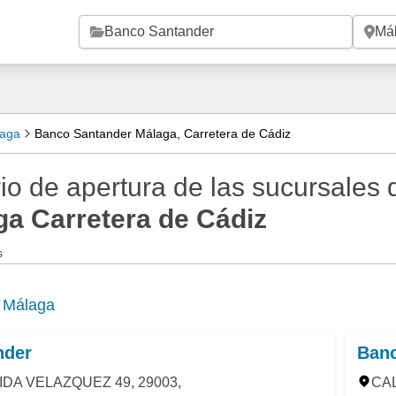
Saltar al contenido principal
laga
Banco Santander Málaga, Carretera de Cádiz
io de apertura de las sucursales
a Carretera de Cádiz
s
e
Málaga
nder
Banc
DA VELAZQUEZ 49, 29003,
CAL