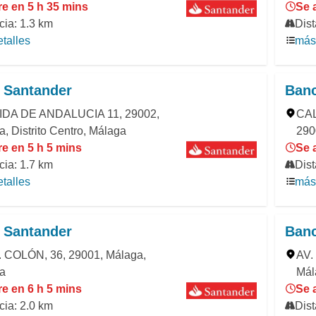
re en 5 h 35 mins
Se 
cia: 1.3 km
Dist
talles
más 
 Santander
Banc
DA DE ANDALUCIA 11, 29002,
CAL
, Distrito Centro, Málaga
290
e en 5 h 5 mins
Se 
cia: 1.7 km
Dist
talles
más 
 Santander
Banc
 COLÓN, 36, 29001, Málaga,
AV.
a
Mál
e en 6 h 5 mins
Se 
cia: 2.0 km
Dist