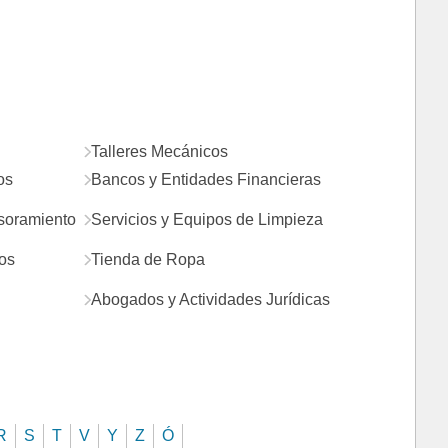
Talleres Mecánicos
os
Bancos y Entidades Financieras
esoramiento
Servicios y Equipos de Limpieza
os
Tienda de Ropa
Abogados y Actividades Jurídicas
R
S
T
V
Y
Z
Ó