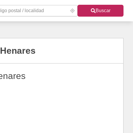
Buscar
 Henares
enares