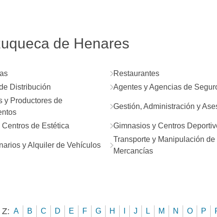
Azuqueca de Henares
as
Restaurantes
de Distribución
Agentes y Agencias de Segur
 y Productores de
Gestión, Administración y As
ntos
y Centros de Estética
Gimnasios y Centros Deportiv
Transporte y Manipulación de
arios y Alquiler de Vehículos
Mercancías
 Z:
A
B
C
D
E
F
G
H
I
J
L
M
N
O
P