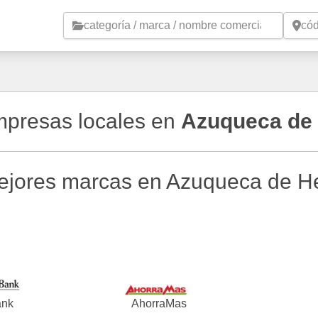
Saltar al contenido principal
empresas locales en
Azuqueca de
ejores marcas en Azuqueca de H
ank
AhorraMas