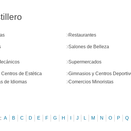
illero
as
Restaurantes
s
Salones de Belleza
Mecánicos
Supermercados
y Centros de Estética
Gimnasios y Centros Deportiv
s de Idiomas
Comercios Minoristas
:
A
B
C
D
E
F
G
H
I
J
L
M
N
O
P
Q