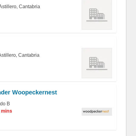
stillero, Cantabria
Astillero, Cantabria
ander Woopeckernest
ndo B
5 mins