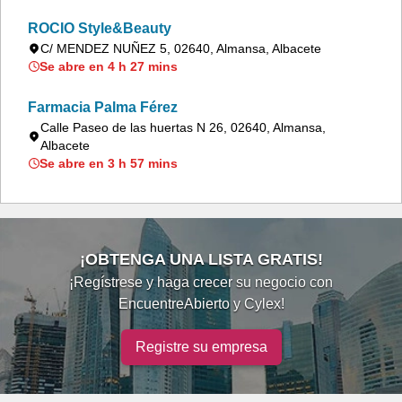
ROCIO Style&Beauty
C/ MENDEZ NUÑEZ 5, 02640, Almansa, Albacete
Se abre en 4 h 27 mins
Farmacia Palma Férez
Calle Paseo de las huertas N 26, 02640, Almansa,
Albacete
Se abre en 3 h 57 mins
¡OBTENGA UNA LISTA GRATIS!
¡Regístrese y haga crecer su negocio con
EncuentreAbierto y Cylex!
Registre su empresa