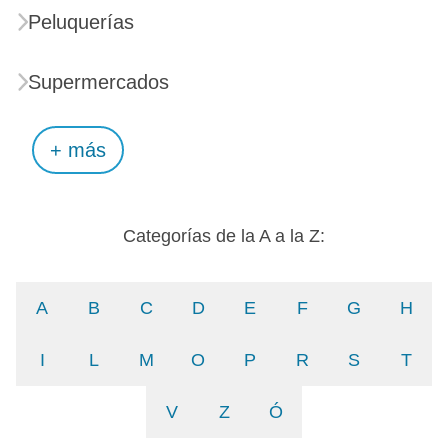
Peluquerías
Supermercados
+ más
Categorías de la A a la Z:
A
B
C
D
E
F
G
H
I
L
M
O
P
R
S
T
V
Z
Ó