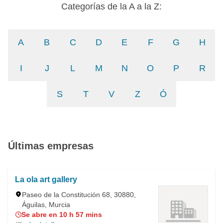
Categorías de la A a la Z:
A
B
C
D
E
F
G
H
I
J
L
M
N
O
P
R
S
T
V
Z
Ó
Últimas empresas
La ola art gallery
Paseo de la Constitución 68, 30880,
Águilas, Murcia
Se abre en 10 h 57 mins