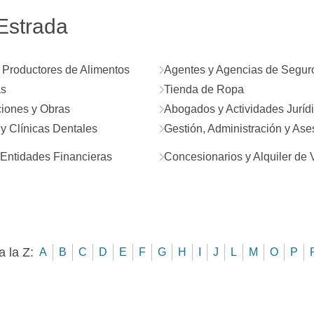
 Estrada
 Productores de Alimentos
Agentes y Agencias de Segur
as
Tienda de Ropa
iones y Obras
Abogados y Actividades Juríd
 y Clínicas Dentales
Gestión, Administración y As
Entidades Financieras
Concesionarios y Alquiler de 
a la Z:
A
B
C
D
E
F
G
H
I
J
L
M
O
P