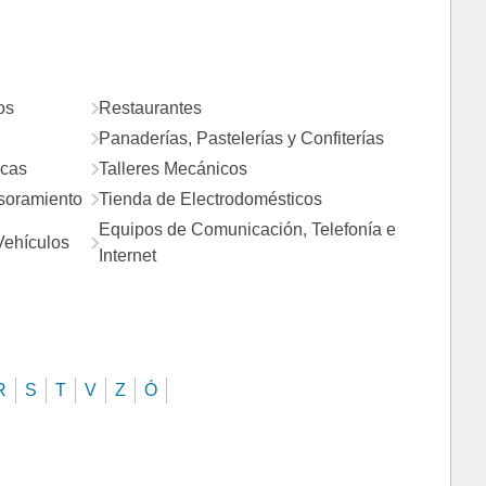
os
Restaurantes
Panaderías, Pastelerías y Confiterías
icas
Talleres Mecánicos
esoramiento
Tienda de Electrodomésticos
Equipos de Comunicación, Telefonía e
Vehículos
Internet
R
S
T
V
Z
Ó