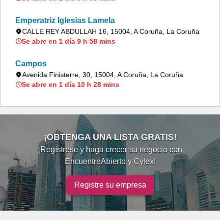
Emperatriz Iglesias Lamela
CALLE REY ABDULLAH 16, 15004, A Coruña, La Coruña
Se abre en 1 día 9 h 58 mins
Campos
Avenida Finisterre, 30, 15004, A Coruña, La Coruña
Se abre en 1 día 10 h 28 mins
¡OBTENGA UNA LISTA GRATIS!
¡Regístrese y haga crecer su negocio con
EncuentreAbierto y Cylex!
Registre su empresa