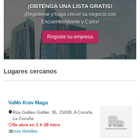
¡OBTENGA UNA LISTA GRATIS!
¡Regístrese y haga crecer su negocio con
EncuentreAbierto y Cylex!
Registre su empresa
Lugares cercanos
VaMo Krav Maga
Rúa Galileo Galilei, 36, 15008, A Coruña,
La Coruña
Se abre en 1 h 38 mins
más detalles