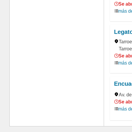
Se abr
más de
Legato
Tarroe
Tarroe
Se abr
más de
Encua
Av. de
Se abr
más de