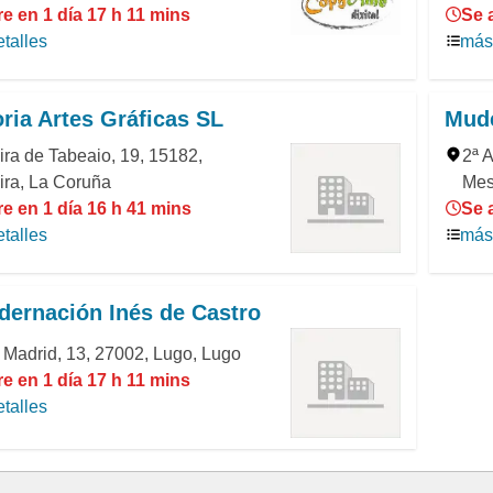
e en 1 día 17 h 11 mins
Se 
talles
más 
ria Artes Gráficas SL
Mude
ira de Tabeaio, 19, 15182,
2ª 
ira, La Coruña
Mes
e en 1 día 16 h 41 mins
Se 
talles
más 
dernación Inés de Castro
 Madrid, 13, 27002, Lugo, Lugo
e en 1 día 17 h 11 mins
talles