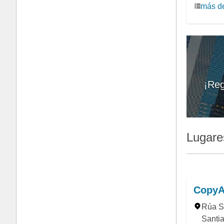
más de
¡Reg
Lugare
CopyA
Rúa S
Santi