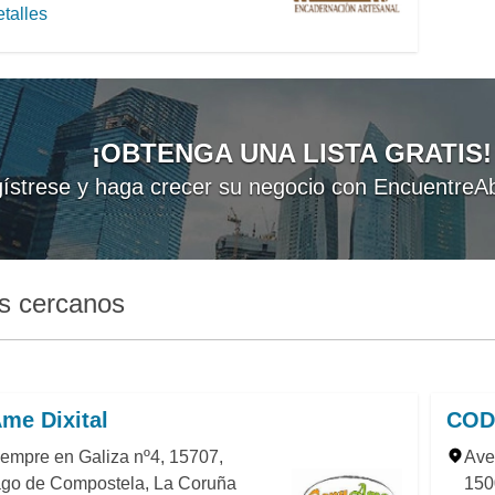
talles
¡OBTENGA UNA LISTA GRATIS!
ístrese y haga crecer su negocio con EncuentreAb
s cercanos
me Dixital
COD
empre en Galiza nº4, 15707,
Ave
ago de Compostela, La Coruña
150