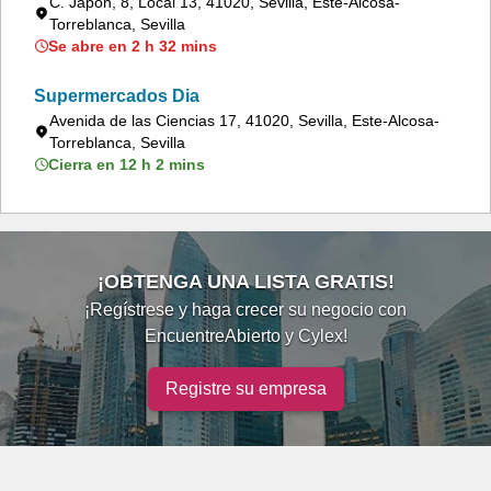
C. Japón, 8, Local 13, 41020, Sevilla, Este-Alcosa-
Torreblanca, Sevilla
Se abre en 2 h 32 mins
Supermercados Dia
Avenida de las Ciencias 17, 41020, Sevilla, Este-Alcosa-
Torreblanca, Sevilla
Cierra en 12 h 2 mins
¡OBTENGA UNA LISTA GRATIS!
¡Regístrese y haga crecer su negocio con
EncuentreAbierto y Cylex!
Registre su empresa