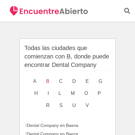
Saltar al contenido principal
Todas las ciudades que
comienzan con B, donde puede
encontrar Dental Company
A
B
C
D
E
G
H
I
L
M
O
P
R
S
U
V
Dental Company en Baena
Dental Company en Baeza